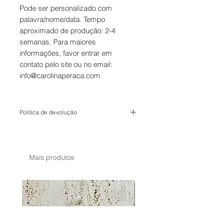
Pode ser personalizado com
palavra/nome/data. Tempo
aproximado de produção: 2-4
semanas. Para maiores
informações, favor entrar em
contato pelo site ou no email:
info@carolinaperaca.com
Política de devolução
Peças personalizadas, não poderão ser
devolvidas.
Cada peça é feita manualmente e pode ter
pequena variação no tamanho e
Mais produtos
acabamento - afinal trabalhamos com
materiais naturais!